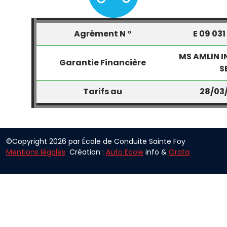
Agrément N °
E 09 031
MS AMLIN 
Garantie Financière
S
Tarifs au
28/03
©Copyright 2026 par École de Conduite Sainte Foy
Mentions légales
Création :
Auto Ecole
info &
Orata