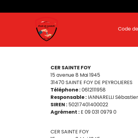
Panneau de gestion des cookies
Code de
CER SAINTE FOY
15 avenue 8 Mai 1945
31470 SAINTE FOY DE PEYROLIERES
Téléphone :
0612111958
Responsable :
IANNARELLI Sébastie
SIREN :
50217401400022
Agrément :
E 09 031 0979 0
CER SAINTE FOY