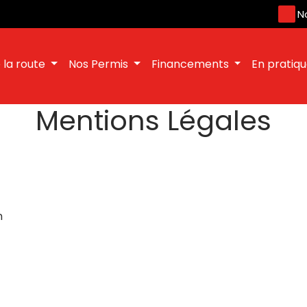
N
 la route
Nos Permis
Financements
En pratiq
Mentions Légales
n